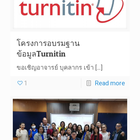
โครงการอบรมฐาน
ข้อมูลTurnitin
ขอเชิญอาจารย์ บุคลากร เข้า
[…]
1
Read more