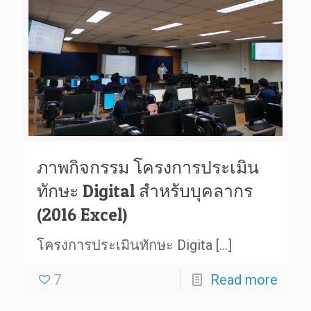
ภาพกิจกรรม โครงการประเมิน
ทักษะ Digital สำหรับบุคลากร
(2016 Excel)
โครงการประเมินทักษะ Digita
[…]
7
Read more