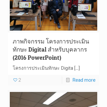
ภาพกิจกรรม โครงการประเมิน
ทักษะ Digital สำหรับบุคลากร
(2016 PowerPoint)
โครงการประเมินทักษะ Digita
[…]
2
Read more