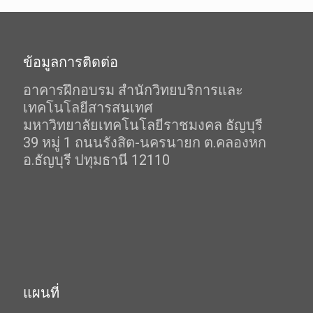
ข้อมูลการติดต่อ
อาคารฝึกอบรม สำนักวิทยบริการและ
เทคโนโลยีสารสนเทศ
มหาวิทยาลัยเทคโนโลยีราชมงคล ธัญบุรี
39 หมู่ 1 ถนนรังสิต-นครนายก ต.คลองหก
อ.ธัญบุรี ปทุมธานี 12110
แผนที่