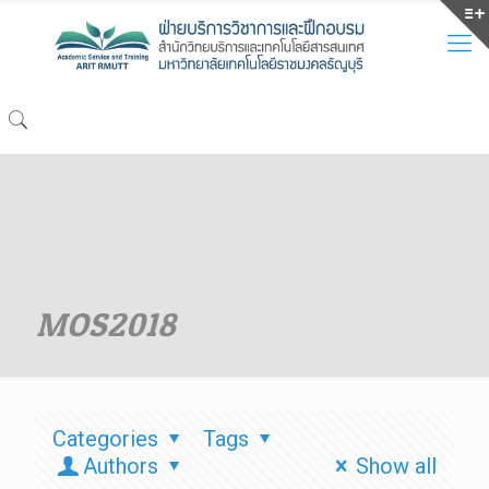
MOS2018
Categories
Tags
Authors
Show all