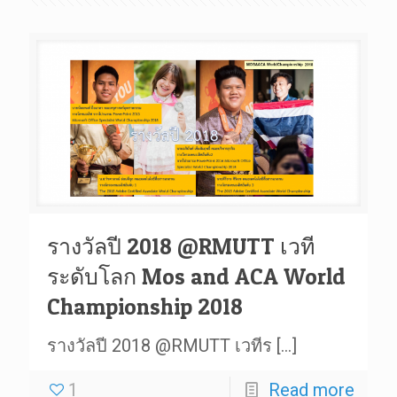
รางวัลปี 2018 @RMUTT เวที
ระดับโลก Mos and ACA World
Championship 2018
รางวัลปี 2018 @RMUTT เวทีร
[…]
1
Read more