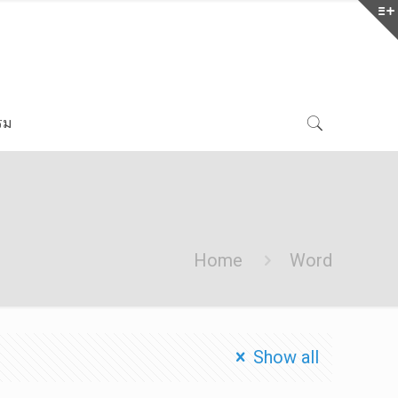
รม
Home
Word
Show all