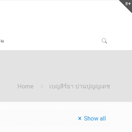
รม
Home
เบญสิร์ยา ปานปุญญเดช
Show all