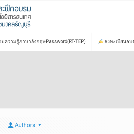
บความรู้ภาษาอังกฤษPassword(RT-TEP)
ลงทะเบียนอบ
Authors