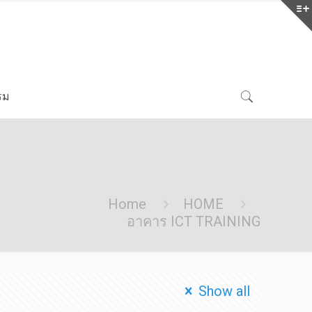
รม
Home
HOME
อาคาร ICT TRAINING
Show all