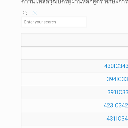
ดาวน์โหลดวุฒิบัตรผู้ผ่านหลักสูตร ทักษะก
430IC343
394IC33
391IC33
423IC3423
431IC343