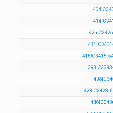
404IC34
414IC34
426IC3426
411IC3411
416IC3416-640
393IC3393-
408IC34
428IC3428-6
436IC343