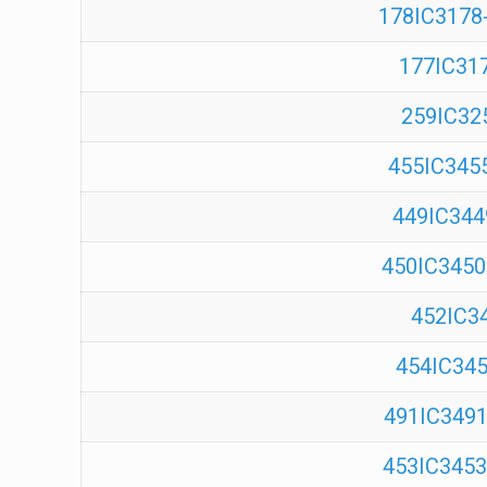
178IC3178-
177IC317
259IC32
455IC3455
449IC3449
450IC3450
452IC3
454IC345
491IC3491
453IC3453-