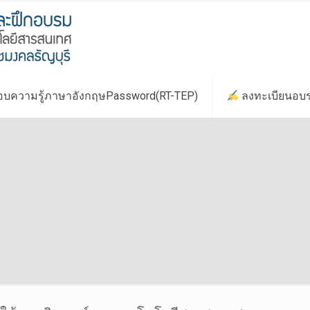
บความรู้ภาษาอังกฤษPassword(RT-TEP)
ลงทะเบียนอบ