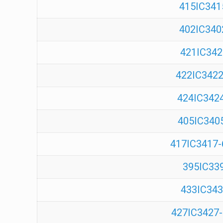
415IC341
402IC3402
421IC342
422IC3422-
424IC3424
405IC3405
417IC3417-
395IC339
433IC343
427IC3427-