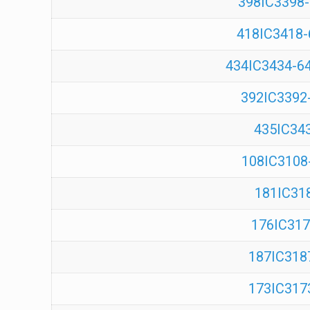
398IC3398-6
418IC3418-6
434IC3434-64
392IC3392-
435IC343
108IC3108-
181IC318
176IC317
187IC3187
173IC3173