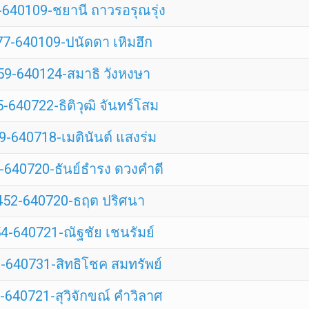
640109-ชยานี ถาวรอรุณรุ่ง
7-640109-ปนัดดา เหิมฮึก
59-640124-สมาธิ วังหงษา
-640722-ธิติวุฒิ จันทร์โสม
-640718-เมตินันต์ แสงร่ม
-640720-ธันย์ธำรง ดวงคำดี
452-640720-ธฤต ปริศนา
4-640721-ณัฐชัย เชนรัมย์
-640731-สิทธิโชค สมทรัพย์
640721-สุวิจักขณ์ คำวิลาศ