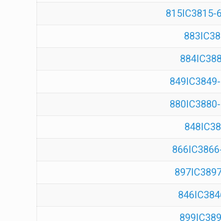
815IC3815-
883IC38
884IC38
849IC3849-6
880IC3880-
848IC38
866IC3866-
897IC3897
846IC384
899IC389