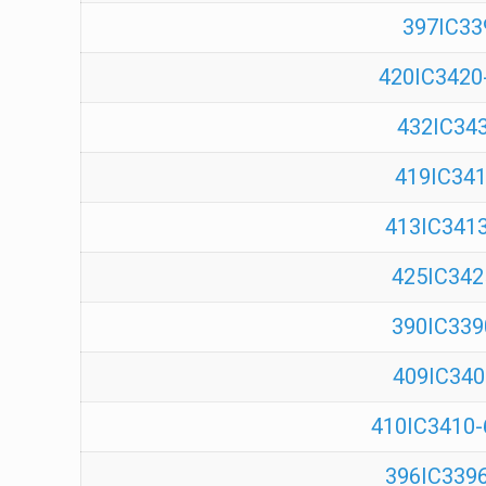
397IC339
420IC3420
432IC343
419IC3419
413IC3413
425IC3425
390IC3390
409IC340
410IC3410-
396IC3396